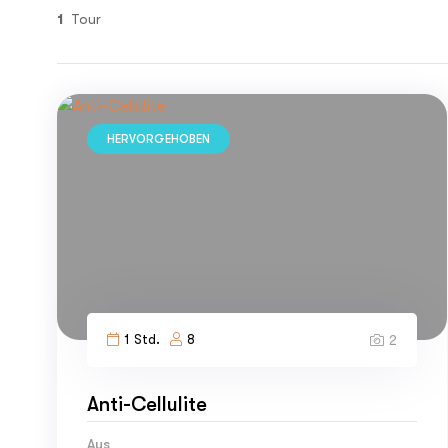
1
Tour
HERVORGEHOBEN
1 Std.
8
2
Anti-Cellulite
Aus