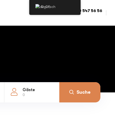
Deutsch
+90 530 547 56 56
Gäste
Suche
0