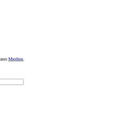
тано
Мюбин
.