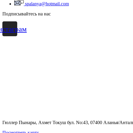
spalanya@hotmail.com
Подписывайтесь на нас
нстаграм
Гюллер Пынары, Ахмет Токуш бул. No:43, 07400 Аланья/Антал
Посмотреть карту