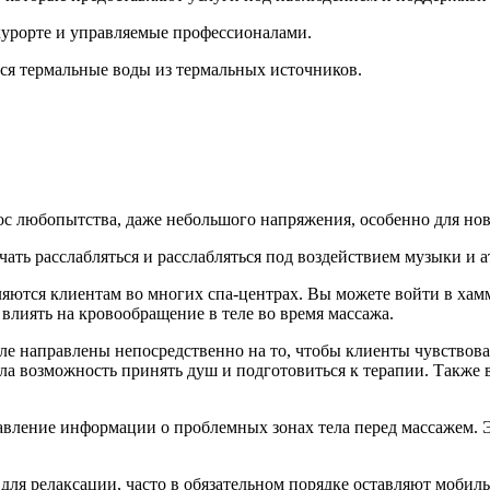
 курорте и управляемые профессионалами.
ся термальные воды из термальных источников.
рос любопытства, даже небольшого напряжения, особенно для но
ать расслабляться и расслабляться под воздействием музыки и а
яются клиентам во многих спа-центрах. Вы можете войти в хамм
 влиять на кровообращение в теле во время массажа.
еле направлены непосредственно на то, чтобы клиенты чувствов
ла возможность принять душ и подготовиться к терапии. Также в
тавление информации о проблемных зонах тела перед массажем.
 для релаксации, часто в обязательном порядке оставляют моби